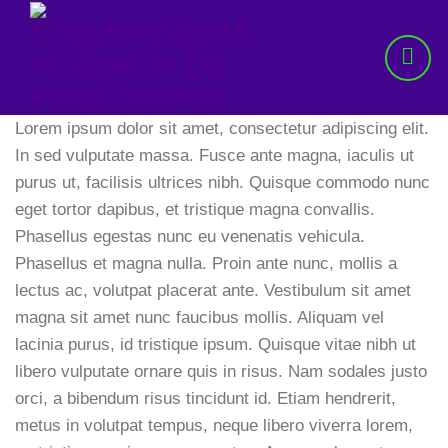
Skip
to
content
Lorem ipsum dolor sit amet, consectetur adipiscing elit.
In sed vulputate massa. Fusce ante magna, iaculis ut
purus ut, facilisis ultrices nibh. Quisque commodo nunc
eget tortor dapibus, et tristique magna convallis.
Phasellus egestas nunc eu venenatis vehicula.
Phasellus et magna nulla. Proin ante nunc, mollis a
lectus ac, volutpat placerat ante. Vestibulum sit amet
magna sit amet nunc faucibus mollis. Aliquam vel
lacinia purus, id tristique ipsum. Quisque vitae nibh ut
libero vulputate ornare quis in risus. Nam sodales justo
orci, a bibendum risus tincidunt id. Etiam hendrerit,
metus in volutpat tempus, neque libero viverra lorem,